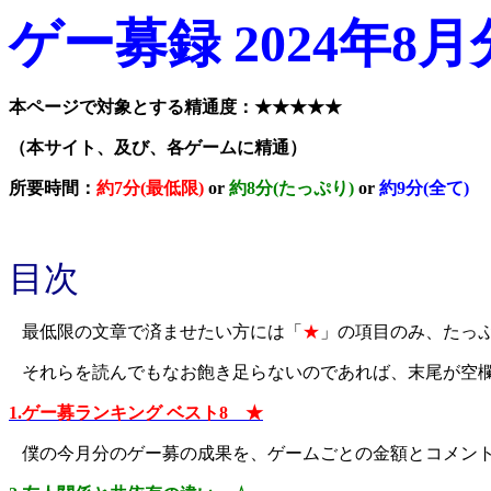
ゲー募録 2024年8月
本ページで対象とする精通度：★★★★★
（本サイト、及び、各ゲームに精通）
所要時間：
約7分(最低限)
or
約8分(たっぷり)
or
約9分(全て)
目次
最低限の文章で済ませたい方には「
★
」の項目のみ、たっ
それらを読んでもなお飽き足らないのであれば、末尾が空
1.ゲー募ランキング ベスト8 ★
僕の今月分のゲー募の成果を、ゲームごとの金額とコメン