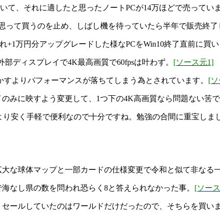
いて、それに適したと思ったノートPCが14万ほどで売ってい
と思って買うのを止め、しばし機を待っていたら半年で販売終了
それぞれ+1万円分アップグレードした様なPCをWin10終了直前に買
外部ディスプレイで4K最高画質で60fpsは叶わず。
[ソース元1]
かすよりパフォーマンスが落ちてしまう為とされています。
[ソ
のみに映すよう変更して、1つ下の4K高画質なら問題ない筈
Cより安く手軽で便利なので十分ですね。勉強の合間に重宝しま
広大な球体マップと一部カードの仕様変更で令和と似て非なる
海なし県の数を問われ恐らく8と答えられなかった事。
[ソース
、セールしていたのはワールドだけだったので、そちらを買い