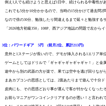
例え1人でも続けようと思えば1日中、続けられる中毒性が
これでも5分か10分かかるので、当時の15分かけて過去問
なので倍の30分、勉強したり間違えるまで延々と勉強する
「2026地方初級350」108P、西アジア地誌の問題で左
3位：パワードギア 5円 (前月2位、累計213円)
意外と1ステージが長いので、デモが挿入される1エリア単
ゲームとしてはドリルで「ギャギャギャギャギャ！」と金
途中から別の武器の方が楽で、果ては空中を逃げ回りなが
まあカプコンの思惑としては、2面あたりまで遊んで十分
皮肉にも、その思惑どおり事が運んで客が付かなくなった
お前らマニアがワンコインクリアするのが悪い！と言われても