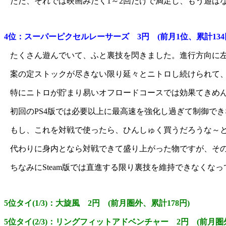
ただ、それでは映画みたく1～2回だけで満足し、もう遊ば
4位：スーパーピクセルレーサーズ 3円 (前月1位、累計134
たくさん遊んでいて、ふと裏技を閃きました。進行方向に
案の定ストックが尽きない限り延々とニトロし続けられて
特にニトロが貯まり易いオフロードコースでは効果てきめ
初回のPS4版では必要以上に最高速を強化し過ぎて制御で
もし、これを対戦で使ったら、ひんしゅく買うだろうな～
代わりに身内となら対戦できて盛り上がった物ですが、そ
ちなみにSteam版では直進する限り裏技を維持できなく
5位タイ(1/3)：大旋風 2円 (前月圏外、累計178円)
5位タイ(2/3)：リングフィットアドベンチャー 2円 (前月圏外