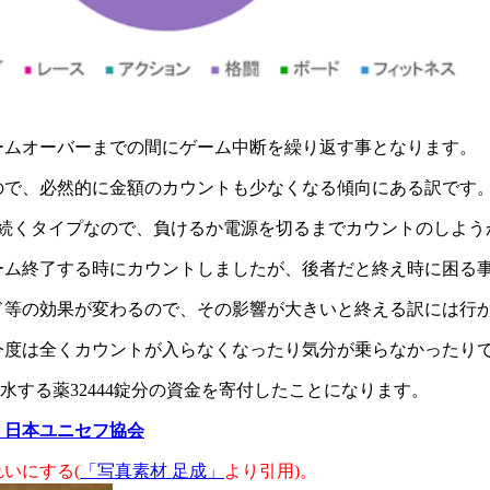
ームオーバーまでの間にゲーム中断を繰り返す事となります。
ので、必然的に金額のカウントも少なくなる傾向にある訳です
と続くタイプなので、負けるか電源を切るまでカウントのしよう
ーム終了する時にカウントしましたが、後者だと終え時に困る
ド等の効果が変わるので、その影響が大きいと終える訳には行
今度は全くカウントが入らなくなったり気分が乗らなかったり
浄水する薬32444錠分の資金を寄付したことになります。
：日本ユニセフ協会
れいにする(
「写真素材 足成」
より引用)。