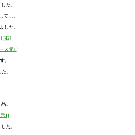
ました。
して…。
いました。
[同2]
ース元1]
です。
した。
一品。
元1]
ました。