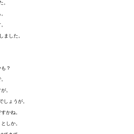
た。
も。
す。
宝しました。
かも？
で。
すが。
でしょうが。
ですかね。
、としか。