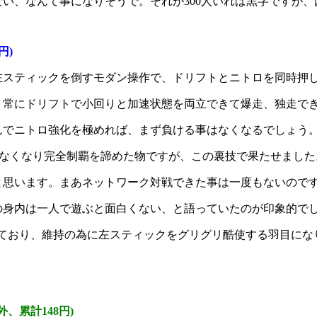
ない、なんて事になりそうで。それが300人いれば黒字ですが、
円)
左スティックを倒すモダン操作で、ドリフトとニトロを同時押
、常にドリフトで小回りと加速状態を両立できて爆走、独走で
んでニトロ強化を極めれば、まず負ける事はなくなるでしょう
きなくなり完全制覇を諦めた物ですが、この裏技で果たせました
と思います。まあネットワーク対戦できた事は一度もないので
の身内は一人で遊ぶと面白くない、と語っていたのが印象的で
なっており、維持の為に左スティックをグリグリ酷使する羽目にな
、累計148円)