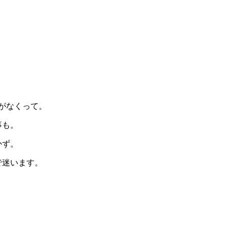
。
がなくって。
事も。
かず。
で迷います。