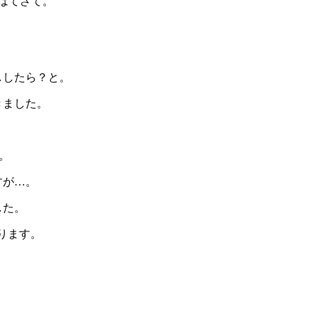
はてさて。
ししたら？と。
きました。
。
。
すが…。
した。
ります。