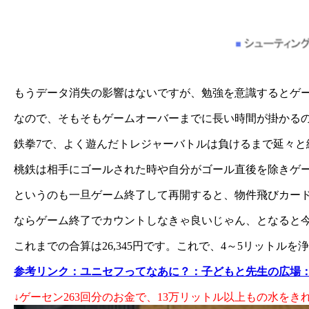
もうデータ消失の影響はないですが、勉強を意識するとゲ
なので、そもそもゲームオーバーまでに長い時間が掛かる
鉄拳7で、よく遊んだトレジャーバトルは負けるまで延々
桃鉄は相手にゴールされた時や自分がゴール直後を除きゲ
というのも一旦ゲーム終了して再開すると、物件飛びカー
ならゲーム終了でカウントしなきゃ良いじゃん、となると
これまでの合算は26,345円です。これで、4～5リットルを
参考リンク：ユニセフってなあに？：子どもと先生の広場
↓ゲーセン263回分のお金で、13万リットル以上もの水をき