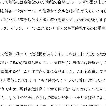
あって勉強には危険なので、勉強の合間に1ターンずつ遊びまし
2問を解き1～2分ゲーム、の勉強サイクルとは相性が良くない面
サバイバル形式をしたりと試行錯誤を繰り返した記憶がありま
からイラク、イラン、アフガニスタンと並ぶのを再確認するのに重
位で勉強に移っていた記憶があります。これはこれで短かった
属音たてるのが気持ち良いのに、実質そう出来るのは序盤だけ
ら爆撃するゲームと化す点が気になりました。これも面白いで
ドリル堪能したでしょう？もう終わろう？ってな感じで作ったの
そうですが、客付きだけ良くて全く稼げないよりかはマシなん
、なら1回900円にでもして確実に30分キッチリ遊ばせてよ