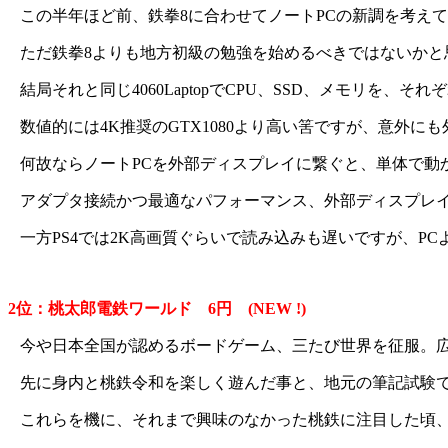
この半年ほど前、鉄拳8に合わせてノートPCの新調を考えて
ただ鉄拳8よりも地方初級の勉強を始めるべきではないか
結局それと同じ4060LaptopでCPU、SSD、メモリを、
数値的には4K推奨のGTX1080より高い筈ですが、意外にも
何故ならノートPCを外部ディスプレイに繋ぐと、単体で動
アダプタ接続かつ最適なパフォーマンス、外部ディスプレイ
一方PS4では2K高画質ぐらいで読み込みも遅いですが、P
2位：桃太郎電鉄ワールド 6円 (NEW !)
今や日本全国が認めるボードゲーム、三たび世界を征服。
先に身内と桃鉄令和を楽しく遊んだ事と、地元の筆記試験で
これらを機に、それまで興味のなかった桃鉄に注目した頃