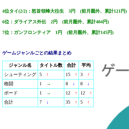
4位タイ(2/2)：怒首領蜂大往生 3円 (前月圏外、累計121円)
6位：ダライアス外伝 2円 (前月圏外、累計404円)
7位：ガンフロンティア 1円 (前月圏外、累計145円)
ゲームジャンルごとの結果まとめ
ジャンル名
タイトル数
合計
平均
シューティング
5
↑
15
↑
3
↑
格闘
1
→
8
↓
8
↓
ボード
1
→
12
↑
12
↑
合計
7
↓
35
↑
5
↑