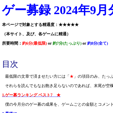
ゲー募録 2024年9月
本ページで対象とする精通度：★★★★★
（本サイト、及び、各ゲームに精通）
所要時間：
約6分(最低限)
or
約7分(たっぷり)
or
約8分(全て)
目次
最低限の文章で済ませたい方には「
★
」の項目のみ、たっ
それらを読んでもなお飽き足らないのであれば、末尾が空
1.ゲー募ランキング ベスト7 ★
僕の今月分のゲー募の成果を、ゲームごとの金額とコメン