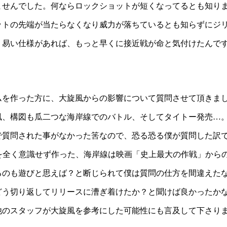
ませんでした。何ならロックショットが短くなってるとも知り
ットの先端が当たらなくなり威力が落ちているとも知らずにジ
り易い仕様があれば、もっと早くに接近戦が命と気付けたんで
ムを作った方に、大旋風からの影響について質問させて頂きま
風、構図も瓜二つな海岸線でのバトル、そしてタイトー発売…
で質問された事がなかった筈なので、恐る恐る僕が質問した訳
在を全く意識せず作った、海岸線は映画「史上最大の作戦」から
るのも遊びと思えば？と断じられて僕は質問の仕方を間違えた
どう切り返してリリースに漕ぎ着けたか？と聞けば良かったか
他のスタッフが大旋風を参考にした可能性にも言及して下さり