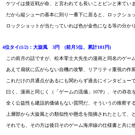
ケツイは接近戦が命、と言われても長いことピンと来てい
だから縦シューの基本に則り一番下に居ると、ロックショ
ロックショットが当たっていれば色が金色になる等の分か
4位タイ(1/2)：大旋風 3円 (前月5位、累計181円)
この前月の話ですが、松本零士大先生の漫画と同名のゲー
あえて扇状に広がらない自機の攻撃、リアリティ重視の作
これだけの共通点があるにも関わらず過去にインタビュー
曰く、漫画と同じく（「ゲームの流儀」107P）、その存
全く公益性も建設的価値もない質問だ、そういうの推察す
上層部から大旋風との類似性や懸念を指摘されたとして、
それでも、その方は後日そのゲーム海岸線の仕様書と共に