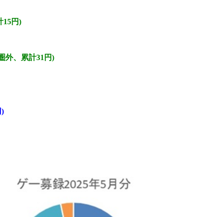
15円)
圏外、累計31円)
)