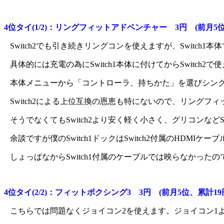
4位タイ(1/2)：リングフィットアドベンチャー 3円 (前月5位
Switch2でも引き続きリングコンを使えますが、Switc
具体的には充電の為にSwitch1本体に付けてからSwitc
本体メニューから「コントローラ、持ちかた」を選びシンクロ
Switch2による上位互換の恩恵も特にないので、リングフィ
そうでなくてもSwitch2より安く軽く小さく、グリコンなど
余談ですが僕のSwitch1ドックはSwitch2付属のHDMI
しょっぱなからSwitch1付属のケーブルでは映らなかった
4位タイ(2/2)：フィットボクシング3 3円 (前月5位、累計19
こちらでは問題なくジョイコン2を使えます。ジョイコン1