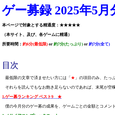
ゲー募録 2025年5月
本ページで対象とする精通度：★★★★★
（本サイト、及び、各ゲームに精通）
所要時間：
約6分(最低限)
or
約7分(たっぷり)
or
約7分(全て)
目次
最低限の文章で済ませたい方には「
★
」の項目のみ、たっ
それらを読んでもなお飽き足らないのであれば、末尾が空
1.ゲー募ランキング ベスト9 ★
僕の今月分のゲー募の成果を、ゲームごとの金額とコメン