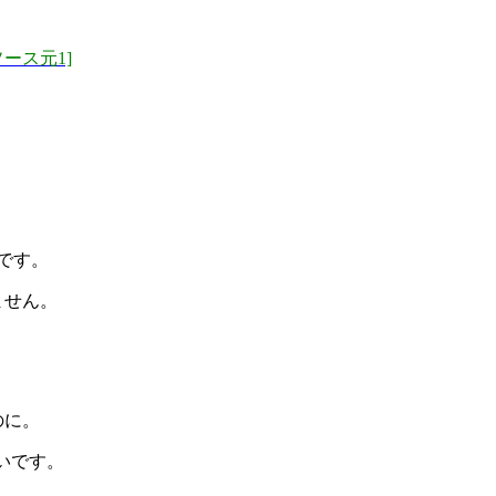
ソース元1]
です。
ません。
のに。
いです。