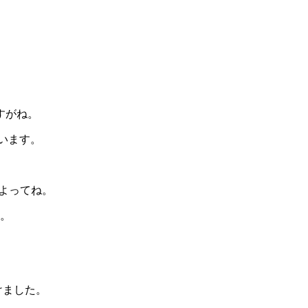
すがね。
思います。
かよってね。
ね。
けました。