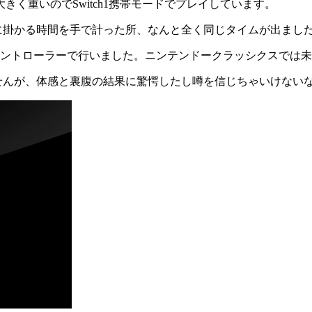
も大きく重いのでSwitch1携帯モードでプレイしています。
に掛かる時間を手で計った所、なんと全く同じタイムが出まし
じコントローラーで行いました。ニンテンドークラッシクスでは
せんが、体感と裏腹の結果に驚愕したし噂を信じちゃいけない