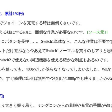
、累計192円)
h1本体でジョイコンを充電する時は面倒くさいです。
h2で使える様にするのに、面倒な作業が必要なのです。
[ソース元1]
ボタンを長押し…。Switch1単体なら、こんな作業は不要で
ットだけ遊ぶなら今あえてSwitch1ノーマルを買うのもアリと
Switch2で使えない周辺機器を使える確かな利点もあるのです。
ケーブルを使っても、480pでしか映らなくなってしまいました。Wii
ので、すぐ修理に出せば無料で今頃まだ1080pでも映りましたか
円)
より大きく握り易く、リングコンからの着脱や充電の手間が省