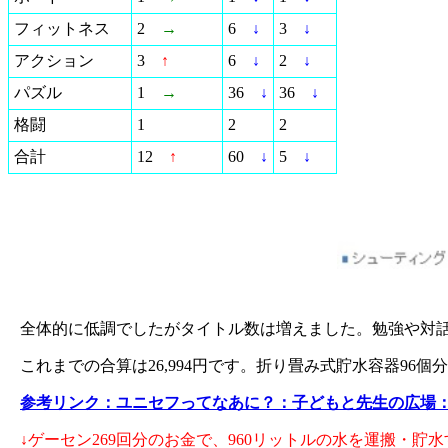
フィットネス
2
→
6
↓
3
↓
アクション
3
↑
6
↓
2
↓
パズル
1
→
36
↓
36
↓
格闘
1
2
2
合計
12
↑
60
↓
5
↓
全体的に低調でしたがタイトル数は増えました。勉強や対
これまでの合算は26,994円です。折り畳み式貯水容器9
参考リンク：ユニセフってなあに？：子どもと先生の広場
↓ゲーセン269回分のお金で、960リットルの水を運搬・貯水