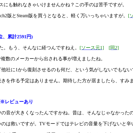
スにも触れなきゃいけませんかね？この手のは苦手ですが。
ch2版とSteam版を買うとなると、軽く万いっちゃいますが。
[
、累計2591円)
た。もう、そんなに経つんですねえ。
[ソース元1]
[同2]
機で複数のメーカーから出される事が増えましたね。
ざ他社に1から復刻させるのも何だ、という気がしないでもない
続きを作る予定はありません。期待した方が居ましたら、すみ
※レビューあり
中の音が大きくなったんですかね。昔は、そんなじゃなかった
のは救いですが。TVモードではテレビの音量を下げないと辛