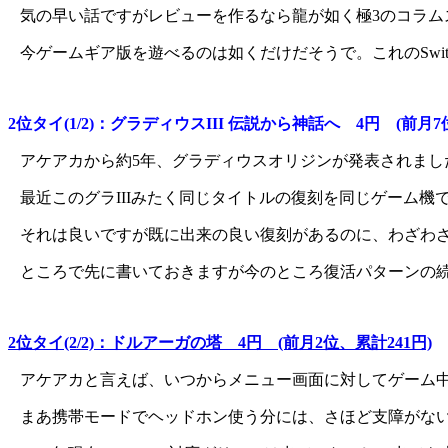
気の早い話ですがレビューを作るなら龍が如く極3のコラム
今ゲームギア版を遊べるのは如くだけだそうで。これのSwit
2位タイ(1/2)：グラディウスIII 伝説から神話へ 4円 (前月7位
アケアカから約5年、グラディウスオリジンが発表されまし
最近このグラIIIみたく同じタイトルの復刻を同じゲーム
それは良いですが既に出来の良い復刻があるのに、わざわ
ところで先に書いておきますが今のところ復活パターンの
2位タイ(2/2)：ドルアーガの塔 4円 (前月2位、累計241円)
アケアカと言えば、いつからメニュー画面に対してゲーム
まあ携帯モードでヘッドホン使う分には、さほど支障がない