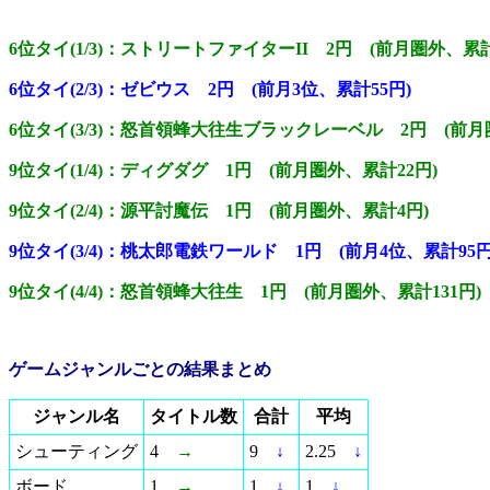
6位タイ(1/3)：ストリートファイターII 2円 (前月圏外、累計
6位タイ(2/3)：ゼビウス 2円 (前月3位、累計55円)
6位タイ(3/3)：怒首領蜂大往生ブラックレーベル 2円 (前月
9位タイ(1/4)：ディグダグ 1円 (前月圏外、累計22円)
9位タイ(2/4)：源平討魔伝 1円 (前月圏外、累計4円)
9位タイ(3/4)：桃太郎電鉄ワールド 1円 (前月4位、累計95円
9位タイ(4/4)：怒首領蜂大往生 1円 (前月圏外、累計131円)
ゲームジャンルごとの結果まとめ
ジャンル名
タイトル数
合計
平均
シューティング
4
→
9
↓
2.25
↓
ボード
1
→
1
↓
1
↓