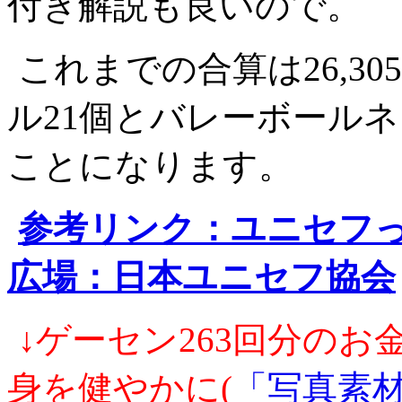
付き解説も良いので。
これまでの合算は26,3
ル21個とバレーボールネ
ことになります。
参考リンク：ユニセフ
広場：日本ユニセフ協会
↓ゲーセン263回分の
身を健やかに(
「写真素材