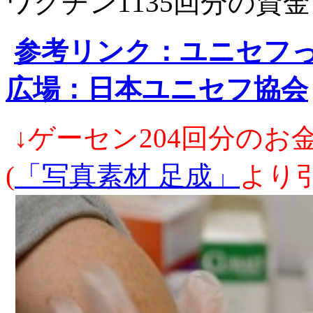
ワクチン1135回分の資
参考リンク：ユニセフ
広場：日本ユニセフ協会
↓ゲーセン204回分の
(
「写真素材 足成」
より引