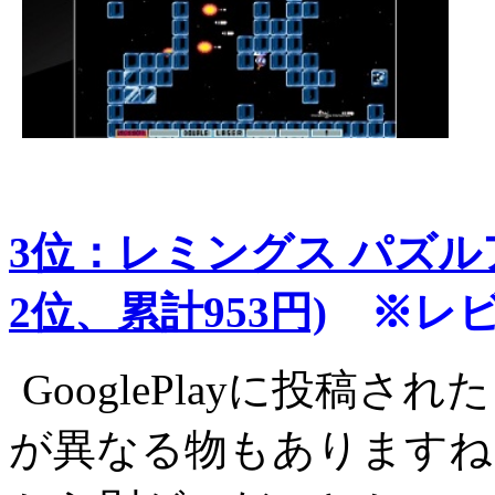
3位：レミングス パズル
2位、累計953円)
※レビ
GooglePlayに投稿
が異なる物もありますね