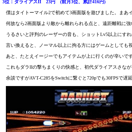
3位：ダライアスII 23円 (前月3位、累計416円)
僕はタイトーマイル2で初めて3画面版を遊びました。まあ
何故なら2画面版より敵から離れられる点と、遠距離戦に強い
うるさいと評判のレーザーの音も、ショットLv5以上にす
言い換えると、ノーマル以上に拘る方にはゲームとしても
あと、たとえイージーでもアイテムが上に行くのが辛いで
これもダラIIの撃ちまくりの快感と、初代ダライアスさな
余談ですがAVT-C285をSwitchに繋ぐと720pでも30