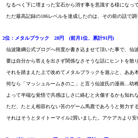
なるべく下に埋まった宝石から消す事を意識する様になって
ただ最高記録の186レベルを達成したのは、その前の話で
2位：メタルブラック 28円 (前月1位、累計91円)
仙波隆綱公式ブログへ何度か書き込ませて頂いた事で、仙
要は自分から答えを出さず関係なさそうな話にヒントを散
それを踏まえた上で改めてメタルブラックを遊ぶと、ああ
何なら「マッシュルームきのこ」と言う仙波氏の漫画…幼
よって半端な覚悟で共感ほしさに絡むと火傷するかも知れ
ただ、たとえ相容れない筈のゲーム馬鹿であろうと努力す
それはそうとタイトーマイル2買いました。アケアカより