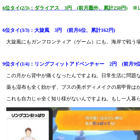
6位タイ(2/3)：ダライアス 3円 (前月圏外、累計250円)
※レ
6位タイ(3/3)：大旋風 3円 (前月6位、累計162円)
大旋風にもガンフロンティア（ゲーム）にも、海岸で戦う
9位タイ(1/4)：リングフィットアドベンチャー 2円 (前月9位
この月から背中が痛くなったんですよね。日常生活に問題
薬も湿布も全く効かず、ブスの美ボディメイクの肩甲骨は
これも自力じゃ全く知り様がないんですよね。もし一人暮