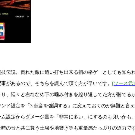
闘技伝説。倒れた敵に追い打ち出来る初の格ゲーとしても知ら
記事があるので、そちらを読んで頂く方が早いです。
[ソース元1
より、延々と右ななめ下の噛み付きを繰り返してた方が勝てる
ンド設定を「3 低音を強調する」に変えておくのが無難と言
ーム設定からダメージ量を「非常に多い」にするのも良いかも
た時の音と共に舞う土埃や地響き等も重量感たっぷりの迫力で