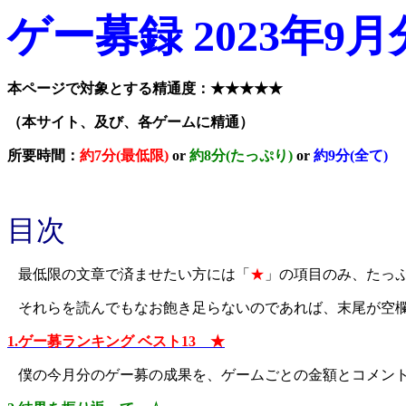
ゲー募録 2023年9月
本ページで対象とする精通度：★★★★★
（本サイト、及び、各ゲームに精通）
所要時間：
約7分(最低限)
or
約8分(たっぷり)
or
約9分(全て)
目次
最低限の文章で済ませたい方には「
★
」の項目のみ、たっ
それらを読んでもなお飽き足らないのであれば、末尾が空
1.ゲー募ランキング ベスト13 ★
僕の今月分のゲー募の成果を、ゲームごとの金額とコメン