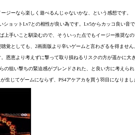
イージーなら楽しく遊べるんじゃないかな、という感想です。
ショットLv7との相性が良い為です。Lv5からカッコ良い音
れば上手いこと馴染むので、そういった点でもイージー推奨なの
視聴覚としても、2画面版より辛いゲームと言わざるを得ません
す。恩恵より考えずに撃って取り損ねるリスクの方が遥かに大
がらの狙い撃ちの緊迫感がブレンドされた、と良い方に考えられ
FPSで遅延が生じてゲームにならず、PS4アケアカを買う羽目になりま