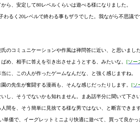
から、安定して80レベルくらいは遊べる様になりました。
調子わるく20レベルで終わる事もザラでした。我ながら不思議で
波氏のコミュニケーションや作風は禅問答に近い、と思いまし
りばめ、相手に答えを引き出させようとする、みたいな。
[ソー
本当に、この人が作ったゲームなんだな、と強く感じますね。
稚園の先生が奮闘する漫画も、そんな感じだったりします。
[ソ
ないし、そうでないかも知れません。まあ話半分に聞いて下さ
る人間を、そう簡単に見捨てる様な男ではない、と断言できま
安い単価で、イーグレットミニより快適に遊べて、買って良かっ