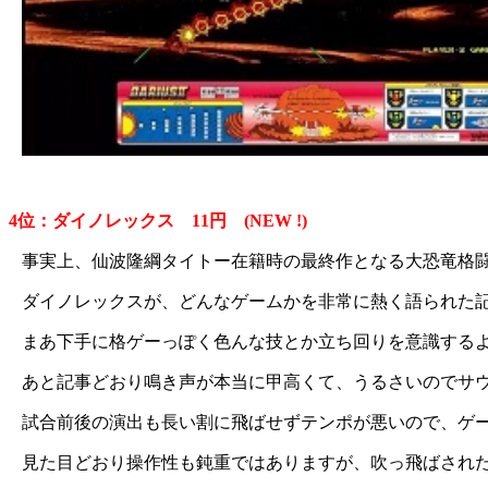
4位：ダイノレックス 11円 (NEW !)
事実上、仙波隆綱タイトー在籍時の最終作となる大恐竜格
ダイノレックスが、どんなゲームかを非常に熱く語られた
まあ下手に格ゲーっぽく色んな技とか立ち回りを意識する
あと記事どおり鳴き声が本当に甲高くて、うるさいのでサウ
試合前後の演出も長い割に飛ばせずテンポが悪いので、ゲ
見た目どおり操作性も鈍重ではありますが、吹っ飛ばされ