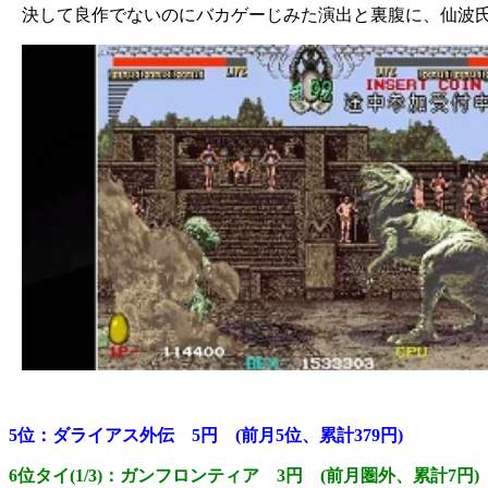
決して良作でないのにバカゲーじみた演出と裏腹に、仙波
5位：ダライアス外伝 5円 (前月5位、累計379円)
6位タイ(1/3)：ガンフロンティア 3円 (前月圏外、累計7円)