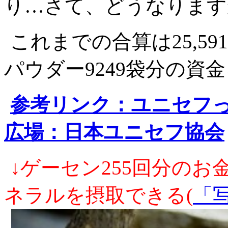
り…さて、どうなります
これまでの合算は25,5
パウダー9249袋分の資
参考リンク：ユニセフ
広場：日本ユニセフ協会
↓ゲーセン255回分の
ネラルを摂取できる(
「