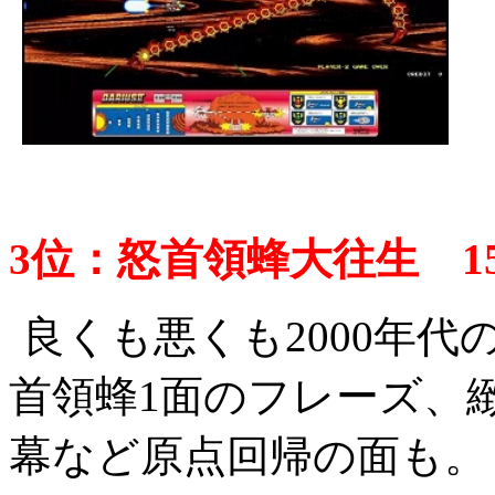
3位：怒首領蜂大往生 15円
良くも悪くも2000年
首領蜂1面のフレーズ、
幕など原点回帰の面も。