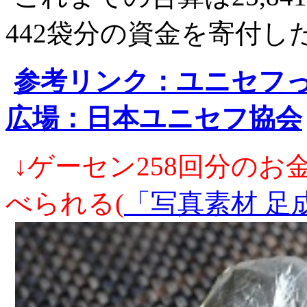
442袋分の資金を寄付
参考リンク：ユニセフ
広場：日本ユニセフ協会
↓ゲーセン258回分の
べられる(
「写真素材 足