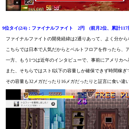
9位タイ(2/4)：ファイナルファイト 2円 (前月2位、累計117
ファイナルファイトの開発経緯は2通りあって、よく分から
こちらでは日本で人気だからとベルトフロアを作ったら、ア
一方、もう1つは近年のインタビューで、事前にアメリカ
また、そちらではストI以下の容量しか確保できず時間稼ぎ
その容量も32メガだったり16メガだったりと証言に食い