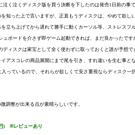
に泣く泣くディスク版を買う決断を下したのは発売1日前の事
のを知った上で言いますが、正直もうディスクは、やめて欲し
体を立ち上げてから遅れて勝手に動くカーソル等、ストレスフ
にダッシュボードを介さず即ゲーム起動できれば、まだ良かったです
のディスクは家宝として全く使わずに取っておくと誰が予想で
ライアスコレの商品展開にまで尾を引き、すれ違いを生む事と
に入っているので、それらが欲しくて安さ重視ならディスク一
準の微調整が出来る点が素晴らしいです。
円)
※レビューあり