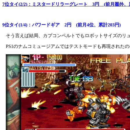
7位タイ(2/2)：ミスタードリラーグレート 3円 (前月圏外、累
9位タイ(1/4)：パワードギア 2円 (前月4位、累計203円)
そう言えば結局、カプコンベルトでもロボットサイズのリ
PS1のナムコミュージアムではテストモードも再現された