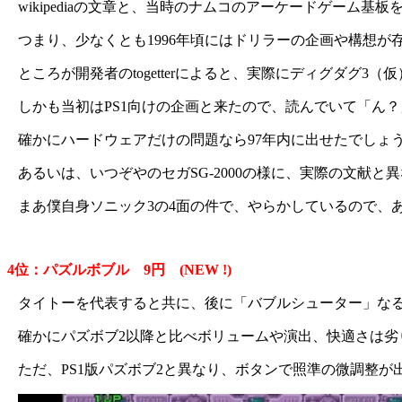
wikipediaの文章と、当時のナムコのアーケードゲーム
つまり、少なくとも1996年頃にはドリラーの企画や構想が存
ところが開発者のtogetterによると、実際にディグダグ
しかも当初はPS1向けの企画と来たので、読んでいて「ん
確かにハードウェアだけの問題なら97年内に出せたでしょ
あるいは、いつぞやのセガSG-2000の様に、実際の文献
まあ僕自身ソニック3の4面の件で、やらかしているので、
4位：パズルボブル 9円 (NEW !)
タイトーを代表すると共に、後に「バブルシューター」なる
確かにパズボブ2以降と比べボリュームや演出、快適さは
ただ、PS1版パズボブ2と異なり、ボタンで照準の微調整