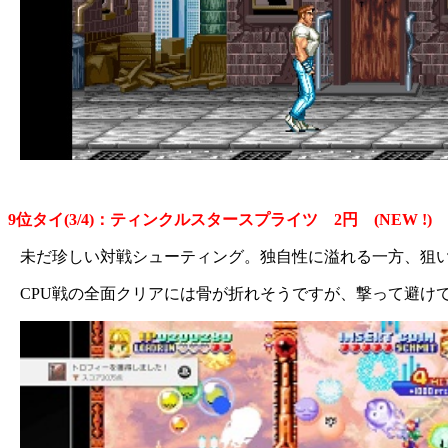
9位タイ(3/4)：ティンクルスタースプライツ 2円 (NEW !)
未だ珍しい対戦シューティング。独自性に溢れる一方、狙
CPU戦の全面クリアには骨が折れそうですが、撃って避け