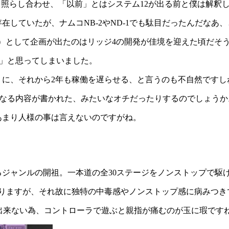
基板を照らし合わせ、「以前」とはシステム12が出る前と僕は解釈
在していたが、ナムコNB-2やND-1でも駄目だったんだなあ、
3（仮）として企画が出たのはリッジ4の開発が佳境を迎えた頃だそ
？」と思ってしまいました。
うに、それから2年も稼働を遅らせる、と言うのも不自然ですし
と異なる内容が書かれた、みたいなオチだったりするのでしょうか
あまり人様の事は言えないのですがね。
ジャンルの開祖。一本道の全30ステージをノンストップで駆
劣りますが、それ故に独特の中毒感やノンストップ感に病みつき
が出来ない為、コントローラで遊ぶと親指が痛むのが玉に瑕です