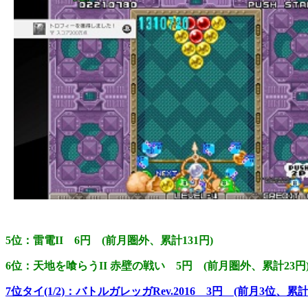
5位：雷電II 6円 (前月圏外、累計131円)
6位：天地を喰らうII 赤壁の戦い 5円 (前月圏外、累計23円
7位タイ(1/2)：バトルガレッガRev.2016 3円 (前月3位、累計9