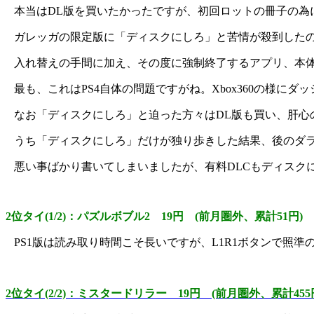
本当はDL版を買いたかったですが、初回ロットの冊子の為
ガレッガの限定版に「ディスクにしろ」と苦情が殺到した
入れ替えの手間に加え、その度に強制終了するアプリ、本
最も、これはPS4自体の問題ですがね。Xbox360の様
なお「ディスクにしろ」と迫った方々はDL版も買い、肝心
うち「ディスクにしろ」だけが独り歩きした結果、後のダ
悪い事ばかり書いてしまいましたが、有料DLCもディスク
2位タイ(1/2)：パズルボブル2 19円 (前月圏外、累計51円)
PS1版は読み取り時間こそ長いですが、L1R1ボタンで照
2位タイ(2/2)：ミスタードリラー 19円 (前月圏外、累計455