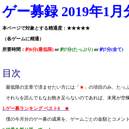
ゲー募録 2019年1月
本ページで対象とする精通度：★★★★★
（各ゲームに精通）
所要時間：
約6分(最低限)
or
約7分(たっぷり)
or
約7分(全て)
目次
最低限の文章で済ませたい方には「
★
」の項目のみ、たっ
それらを読んでもなお飽き足らないのであれば、末尾が空
1.ゲー募ランキング ベスト8 ★
僕の今月分のゲー募の成果を、ゲームごとの金額とコメン