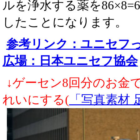
ルを浄水する薬を86×8
したことになります。
参考リンク：ユニセフ
広場：日本ユニセフ協会
↓ゲーセン8回分のお金で
れいにする(
「写真素材 