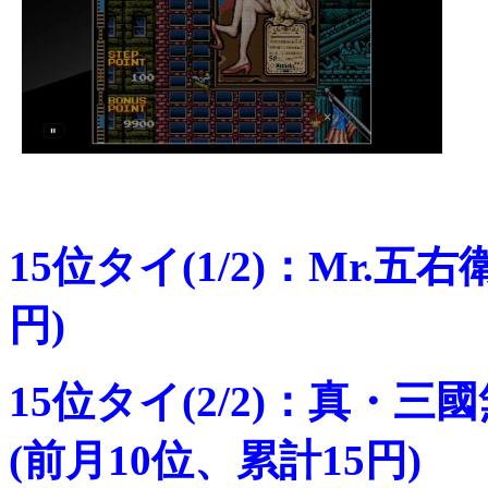
15位タイ(1/2)：Mr.五
円)
15位タイ(2/2)：真・三
(前月10位、累計15円)