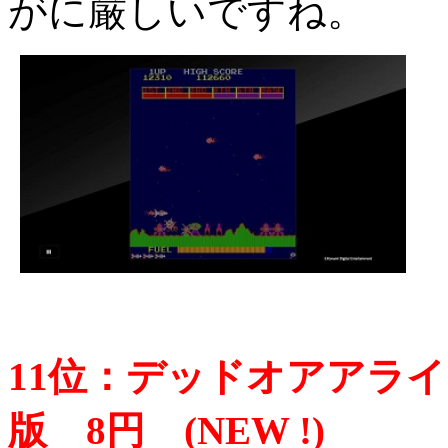
がに厳しいですね。
11位：デッドオアアライ
版 8円 (NEW !)